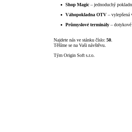
Shop Magic
– jednoduchý pokladní 
Váhopokladna OTV
– vylepšená 
Průmyslové terminály
– dotykové 
Najdete nás ve stánku číslo:
50
.
Těšíme se na Vaši návštěvu.
Tým Origin Soft s.r.o.