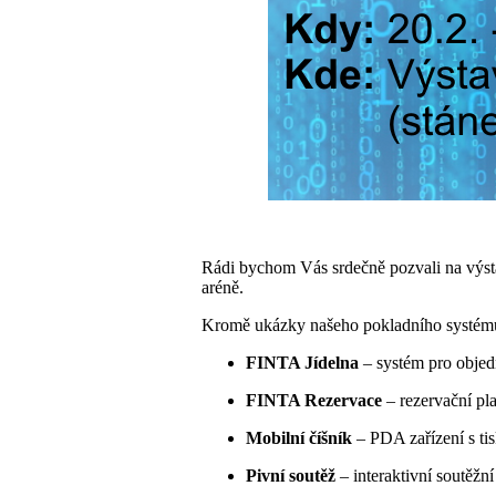
Rádi bychom Vás srdečně pozvali na výs
aréně.
Kromě ukázky našeho pokladního systému F
FINTA Jídelna
– systém pro objedn
FINTA Rezervace
– rezervační pla
Mobilní číšník
– PDA zařízení s ti
Pivní soutěž
– interaktivní soutěžn