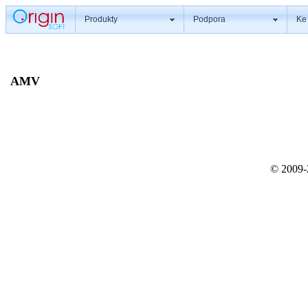
Produkty
Podpora
Ke
AMV
© 2009-2